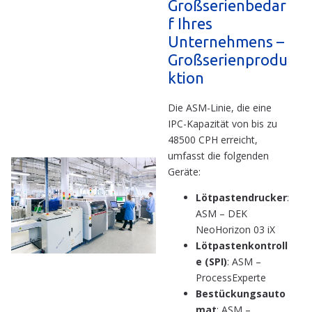
Großserienbedar
f Ihres
Unternehmens –
Großserienprodu
ktion
Die ASM-Linie, die eine
IPC-Kapazität von bis zu
48500 CPH erreicht,
umfasst die folgenden
Geräte:
Lötpastendrucker
:
ASM – DEK
NeoHorizon 03 iX
Lötpastenkontroll
e (SPI)
: ASM –
ProcessExperte
Bestückungsauto
mat
: ASM –