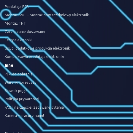
Produkcja PCB
Montaż SMT – Montaż powierzchniowy elektroniki
Montaż THT
Zarządzanie dostawami
Testy elektroniki
Usługi dodatkowe produkcja elektroniki
Kompleksowa produkcja elektroniki
Inne
Pliki do pobrania
Warunki sprzedaży
Słownik pojęć
Polityka prywatności
FAQ | najczęściej zadawane pytania
Kariera – pracuj z nami!