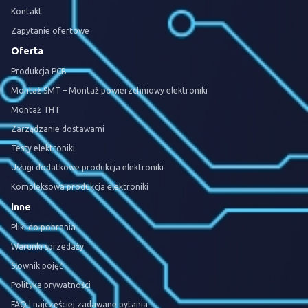
Kontakt
Zapytanie ofertowe
Oferta
Produkcja PCB
Montaż SMT – Montaż powierzchniowy elektroniki
Montaż THT
Zarządzanie dostawami
Testy elektroniki
Usługi dodatkowe produkcja elektroniki
Kompleksowa produkcja elektroniki
Inne
Pliki do pobrania
Warunki sprzedaży
Słownik pojęć
Polityka prywatności
FAQ | najczęściej zadawane pytania