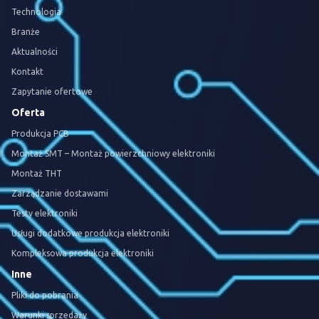
Technologia
Branże
Aktualności
Kontakt
Zapytanie ofertowe
Oferta
Produkcja PCB
Montaż SMT – Montaż powierzchniowy elektroniki
Montaż THT
Zarządzanie dostawami
Testy elektroniki
Usługi dodatkowe produkcja elektroniki
Kompleksowa produkcja elektroniki
Inne
Pliki do pobrania
Warunki sprzedaży