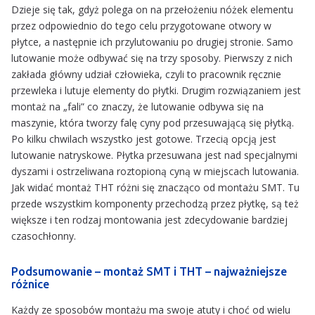
Dzieje się tak, gdyż polega on na przełożeniu nóżek elementu
przez odpowiednio do tego celu przygotowane otwory w
płytce, a następnie ich przylutowaniu po drugiej stronie. Samo
lutowanie może odbywać się na trzy sposoby. Pierwszy z nich
zakłada główny udział człowieka, czyli to pracownik ręcznie
przewleka i lutuje elementy do płytki. Drugim rozwiązaniem jest
montaż na „fali” co znaczy, że lutowanie odbywa się na
maszynie, która tworzy falę cyny pod przesuwającą się płytką.
Po kilku chwilach wszystko jest gotowe. Trzecią opcją jest
lutowanie natryskowe. Płytka przesuwana jest nad specjalnymi
dyszami i ostrzeliwana roztopioną cyną w miejscach lutowania.
Jak widać montaż THT różni się znacząco od montażu SMT. Tu
przede wszystkim komponenty przechodzą przez płytkę, są też
większe i ten rodzaj montowania jest zdecydowanie bardziej
czasochłonny.
Podsumowanie – montaż SMT i THT – najważniejsze
różnice
Każdy ze sposobów montażu ma swoje atuty i choć od wielu