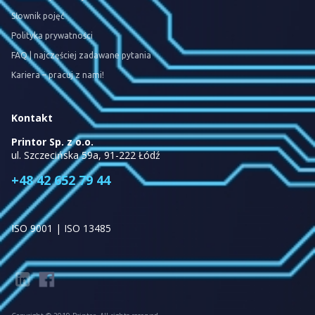
Słownik pojęć
Polityka prywatności
FAQ | najczęściej zadawane pytania
Kariera – pracuj z nami!
Kontakt
Printor Sp. z o.o.
ul. Szczecińska 59a, 91-222 Łódź
+48 42 652 79 44
ISO 9001 | ISO 13485