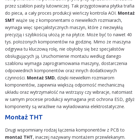
przez szablon pasty lutowniczej. Tak przygotowana płytka trafia
do pieca, a cały proces produkcji wieńczy kontrola AOI.
Montaż
SMT
wiąże się z komponentami o niewielkich rozmiarach,
wymaga więc specjalistycznych maszyn, które z niezwykłą
precyzją i szybkością ułożą je na płytce. Może być to nawet 40
tys. położonych komponentów na godzinę. Mimo że maszyna
odgrywa tu kluczową rolę, nie obyłoby się bez specjalistów
obsługujących ją. Uruchomienie montażu według danego
szablonu wymaga zaprogramowania maszyny, dostarczenia
odpowiednich komponentów oraz innych dodatkowych
czynności.
Montaż SMD
, dzięki niewielkim rozmiarom
komponentów, zapewnia większą odporność mechaniczną
układu oraz wytrzymałość na wstrząsy czy wibracje, natomiast
w samym procesie produkcji wymagana jest ochrona ESD, gdyż
komponenty są wrażliwe na wyładowania elektrostatyczne.
Montaż THT
Drugi wspomniany rodzaj łączenia komponentów z PCB to
montaż THT
, inaczej nazywany montażem przewlekanym.