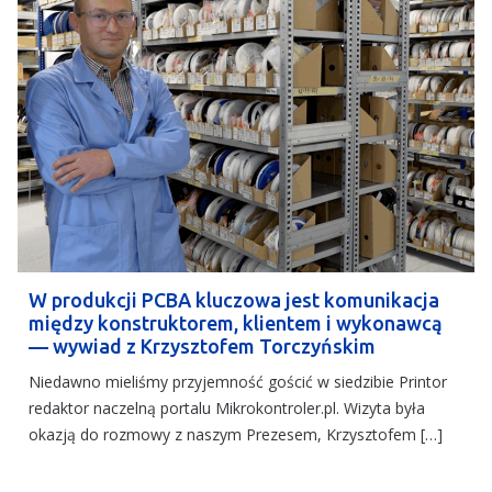
W produkcji PCBA kluczowa jest komunikacja
między konstruktorem, klientem i wykonawcą
— wywiad z Krzysztofem Torczyńskim
Niedawno mieliśmy przyjemność gościć w siedzibie Printor
redaktor naczelną portalu Mikrokontroler.pl. Wizyta była
okazją do rozmowy z naszym Prezesem, Krzysztofem […]