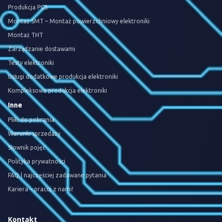
Produkcja PCB
Montaż SMT – Montaż powierzchniowy elektroniki
Montaż THT
Zarządzanie dostawami
Testy elektroniki
Usługi dodatkowe produkcja elektroniki
Kompleksowa produkcja elektroniki
Inne
Pliki do pobrania
Warunki sprzedaży
Słownik pojęć
Polityka prywatności
FAQ | najczęściej zadawane pytania
Kariera – pracuj z nami!
Kontakt