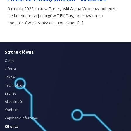
6 marca 2025 roku w Tarczyński Arena Wrocław odbędzie
się kolejna edycja targów TEK.Day, skierowana do
specjalistów z branży elektronicznej. […]
Strona główna
O nas
Oferta
Jakość
Technologia
Branże
Aktualności
Kontakt
Zapytanie ofertowe
Oferta