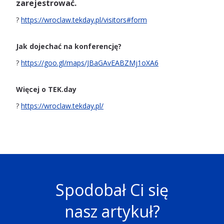
zarejestrować.
?
https://wroclaw.tekday.pl/visitors#form
Jak dojechać na konferencję?
?
https://goo.gl/maps/JBaGAvEABZMj1oXA6
Więcej o TEK.day
?
https://wroclaw.tekday.pl/
Spodobał Ci się
nasz artykuł?