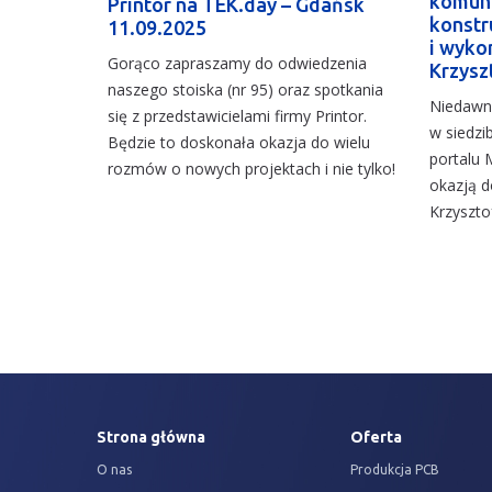
komuni
Printor na TEK.day – Gdańsk
konstr
11.09.2025
i wyko
Gorąco zapraszamy do odwiedzenia
Krzysz
naszego stoiska (nr 95) oraz spotkania
Niedawn
się z przedstawicielami firmy Printor.
w siedzi
Będzie to doskonała okazja do wielu
portalu 
rozmów o nowych projektach i nie tylko!
okazją 
Krzyszto
Strona główna
Oferta
O nas
Produkcja PCB