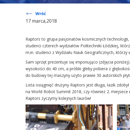
Wróć
17 marca,2018
Raptors to grupa pasjonatów kosmicznych technologii, 
studenci czterech wydziałów Politechniki Łódzkiej, k
m.in. studenci z Wydziału Nauk Geograficznych, którzy
Sam sprzęt prezentuje się imponująco (zdjęcia poniże
wysokości do 40 cm, a próbki gleby pobiera z głębokośc
do budowy tej maszyny użyto prawie 30 autorskich pły
Lista osiągnięć drużyny Raptors jest długa, łazik zdoby
na World Robot Summit 2018, czy również 2. miejsece 
Raptors życzymy kolejnych laurów!