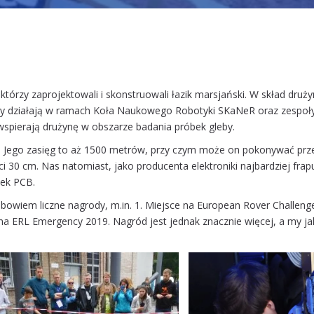
którzy zaprojektowali i skonstruowali łazik marsjański. W skład dru
tórzy działają w ramach Koła Naukowego Robotyki SKaNeR oraz zespoł
 wspierają drużynę w obszarze badania próbek gleby.
j). Jego zasięg to aż 1500 metrów, przy czym może on pokonywać pr
i 30 cm. Nas natomiast, jako producenta elektroniki najbardziej frap
tek PCB.
ł bowiem liczne nagrody, m.in. 1. Miejsce na European Rover Challeng
na ERL Emergency 2019. Nagród jest jednak znacznie więcej, a my ja