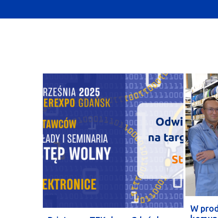
W prod