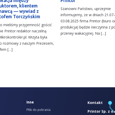
kacja między
Printor
uktorem, klientem
Szanowni Państwo, uprzejmie
nawcą — wywiad z
informujemy, że w dniach 21.07
tofem Torczyńskim
03.08.2025 firma Printor (biuro o
o mieliśmy przyjemność gościć
produkcja) będzie nieczynna z 
bie Printor redaktor naczelną
przerwy wakacyjnej. Na […]
Mikrokontroler.pl. Wizyta była
do rozmowy z naszym Prezesem,
fem […]
Inne
Kontakt
Pliki do pobrania
Printor Sp. z o.