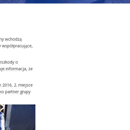
żyny wchodzą
y współpracujące,
zeszkody o
uje informacja, że
e 2016, 2. miejsce
ko partner grupy