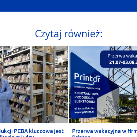
Czytaj również:
ukcji PCBA kluczowa jest
Przerwa wakacyjna w fir