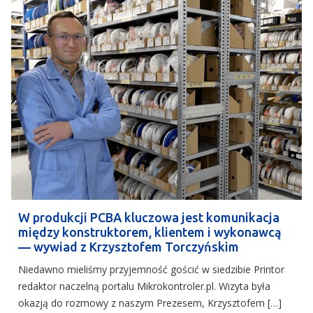
W produkcji PCBA kluczowa jest komunikacja
między konstruktorem, klientem i wykonawcą
— wywiad z Krzysztofem Torczyńskim
Niedawno mieliśmy przyjemność gościć w siedzibie Printor
redaktor naczelną portalu Mikrokontroler.pl. Wizyta była
okazją do rozmowy z naszym Prezesem, Krzysztofem […]