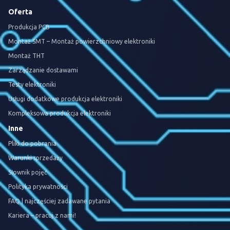
Oferta
Produkcja PCB
Montaż SMT – Montaż powierzchniowy elektroniki
Montaż THT
Zarządzanie dostawami
Testy elektroniki
Usługi dodatkowe produkcja elektroniki
Kompleksowa produkcja elektroniki
Inne
Pliki do pobrania
Warunki sprzedaży
Słownik pojęć
Polityka prywatności
FAQ | najczęściej zadawane pytania
Kariera – pracuj z nami!