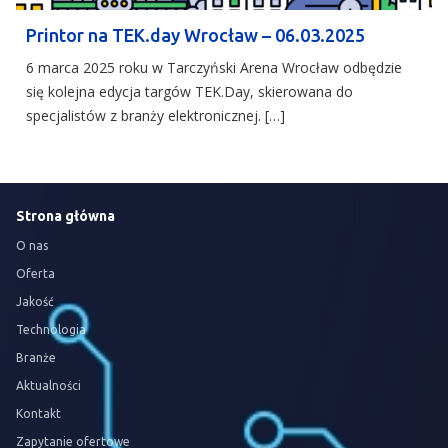
Printor na TEK.day Wrocław – 06.03.2025
6 marca 2025 roku w Tarczyński Arena Wrocław odbędzie
się kolejna edycja targów TEK.Day, skierowana do
specjalistów z branży elektronicznej. […]
Strona główna
O nas
Oferta
Jakość
Technologia
Branże
Aktualności
Kontakt
Zapytanie ofertowe