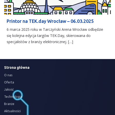
Printor na TEK.day Wrocław – 06.03.2025
6 marca 2025 roku w Tarczyński Arena Wrocław odbędzie
się kolejna edycja targów TEK.Day, skierowana do
specjalistów z branży elektronicznej. […]
Strona główna
O nas
Oferta
Jakość
Technologia
Branże
Aktualności