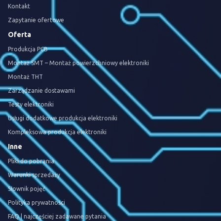
Kontakt
Zapytanie ofertowe
Oferta
Produkcja PCB
Montaż SMT – Montaż powierzchniowy elektroniki
Montaż THT
Zarządzanie dostawami
Testy elektroniki
Usługi dodatkowe produkcja elektroniki
Kompleksowa produkcja elektroniki
Inne
Pliki do pobrania
Warunki sprzedaży
Słownik pojęć
Polityka prywatności
FAQ | najczęściej zadawane pytania